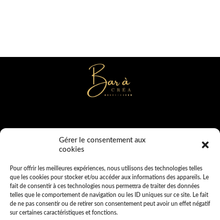
2b rue de la Wardieu
Gérer le consentement aux
80160 SAINT SAUFLIEU
cookies
Tél : 06 72 40 40 68
bar_a_creas@yahoo.com
Pour offrir les meilleures expériences, nous utilisons des technologies telles
que les cookies pour stocker et/ou accéder aux informations des appareils. Le
fait de consentir à ces technologies nous permettra de traiter des données
telles que le comportement de navigation ou les ID uniques sur ce site. Le fait
de ne pas consentir ou de retirer son consentement peut avoir un effet négatif
sur certaines caractéristiques et fonctions.