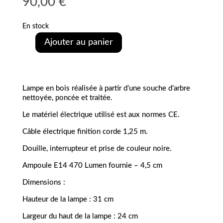
90,00
€
En stock
Ajouter au panier
quantité
de
Lampe
en
bois
Lampe en bois réalisée à partir d’une souche d’arbre
-
nettoyée, poncée et traitée.
MARINOR
Le matériel électrique utilisé est aux normes CE.
Câble électrique finition corde 1,25 m.
Douille, interrupteur et prise de couleur noire.
Ampoule E14 470 Lumen fournie – 4,5 cm
Dimensions :
Hauteur de la lampe : 31 cm
Largeur du haut de la lampe : 24 cm