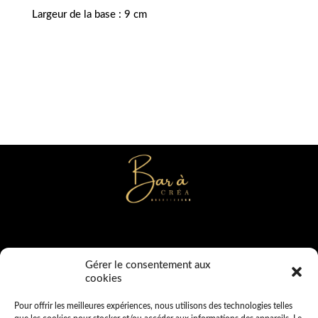
Largeur de la base : 9 cm
2b rue de la Wardieu
Gérer le consentement aux
80160 SAINT SAUFLIEU
cookies
Tél : 06 72 40 40 68
bar_a_creas@yahoo.com
Pour offrir les meilleures expériences, nous utilisons des technologies telles